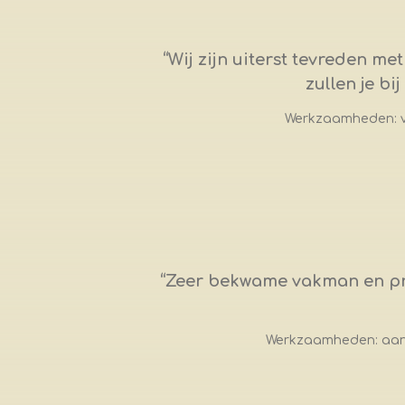
“
Wij zijn uiterst tevreden me
zullen je b
Werkzaamheden: v
“
Zeer bekwame vakman en pret
Werkzaamheden: aanl