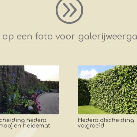
A
k op een foto voor galerijweerg
cheiding hedera
Hedera afscheiding
imop) en heidemat
volgroeid