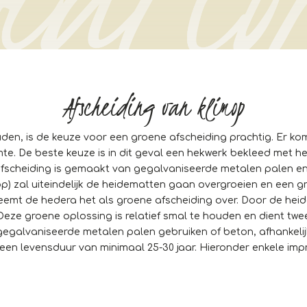
Afscheiding van klimop
uden, is de keuze voor een groene afscheiding prachtig. Er ko
uimte. De beste keuze is in dit geval een hekwerk bekleed met
 afscheiding is gemaakt van gegalvaniseerde metalen palen
imop) zal uiteindelijk de heidematten gaan overgroeien en ee
mt de hedera het als groene afscheiding over. Door de heidem
! Deze groene oplossing is relatief smal te houden en dient t
 gegalvaniseerde metalen palen gebruiken of beton, afhankelij
 een levensduur van minimaal 25-30 jaar. Hieronder enkele impr