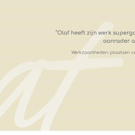
“
Olaf heeft zijn werk superg
aanrader al
Werkzaamheden: plaatsen va