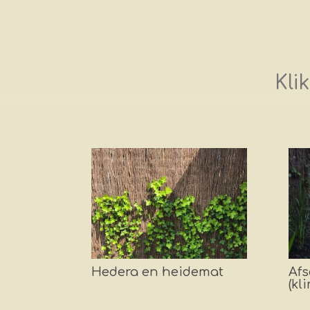
Kli
Hedera en heidemat
Afs
(kl