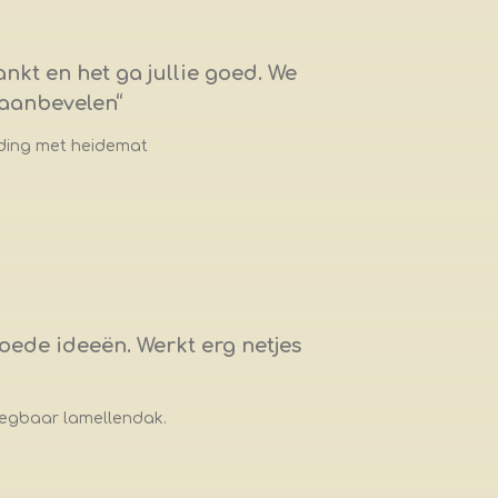
nkt en het ga jullie goed. We
 aanbevelen
“
ding met heidemat
ede ideeën. Werkt erg netjes
eegbaar lamellendak.