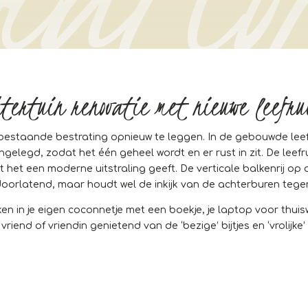
tertuin renovatie met nieuwe leefru
 bestaande bestrating opnieuw te leggen. In de gebouwde leefr
gelegd, zodat het één geheel wordt en er rust in zit. De leef
het een moderne uitstraling geeft. De verticale balkenrij op 
tdoorlatend, maar houdt wel de inkijk van de achterburen tege
ekken in je eigen coconnetje met een boekje, je laptop voor thu
vriend of vriendin genietend van de ‘bezige’ bijtjes en ‘vrolijke’ 