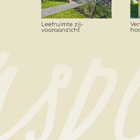
Leefruimte zij-
Ver
vooraanzicht
ho