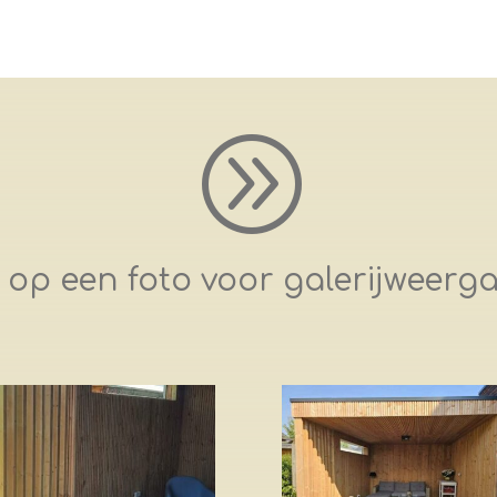
A
k op een foto voor galerijweerg