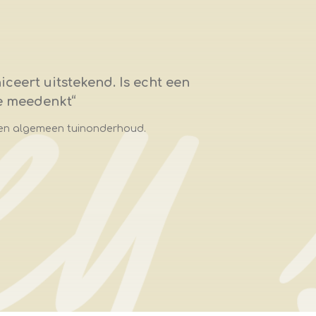
ceert uitstekend. Is echt een
je meedenkt
“
 en algemeen tuinonderhoud.