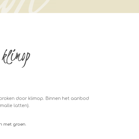
klimop
broken door klimop. Binnen het aanbod
alle latten).
en met groen.