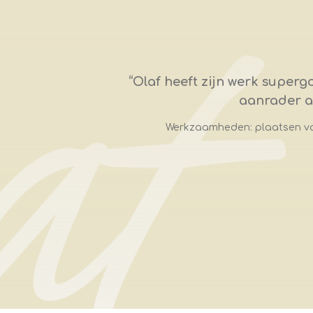
“
Olaf heeft zijn werk superg
aanrader al
Werkzaamheden: plaatsen va