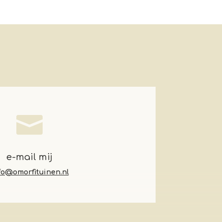

e-mail mij
fo@omorfituinen.nl