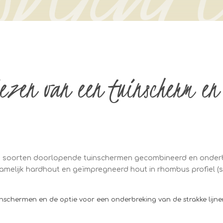
iezen van een tuinscherm en 
nde soorten doorlopende tuinschermen gecombineerd en onder
melijk hardhout en geïmpregneerd hout in rhombus profiel (sm
uinschermen en de optie voor een onderbreking van de strakke lijn