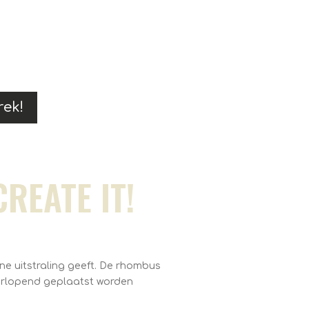
rek!
REATE IT!
ne uitstraling geeft. De rhombus
orlopend geplaatst worden